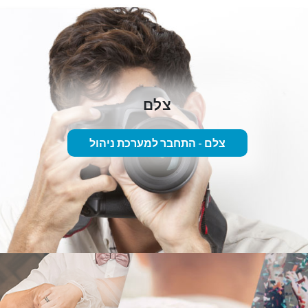
צלם
צלם - התחבר למערכת ניהול